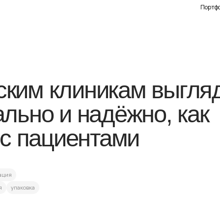
Портф
Портф
м клиникам выглядеть
но и надёжно, как
 пациентами
вка