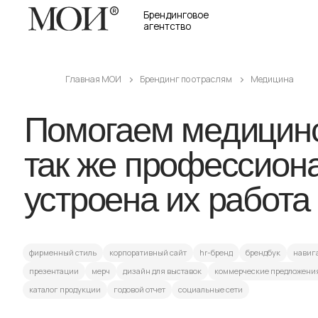
Брендинговое
агентство
Главная МОИ
Брендинг по отраслям
Медицина
Помогаем медицински
так же профессиональ
устроена их работа с
фирменный стиль
корпоративный сайт
hr-бренд
брендбук
навигация
презентации
мерч
дизайн для выставок
коммерческие предложения
упако
каталог продукции
годовой отчет
социальные сети