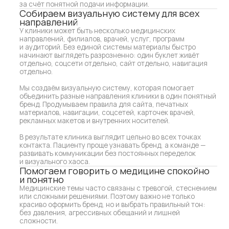
Мы создаём визуальную систему, которая помогает
объединить разные направления клиники в один понятный
бренд. Продумываем правила для сайта, печатных
материалов, навигации, соцсетей, карточек врачей,
рекламных макетов и внутренних носителей.
В результате клиника выглядит цельно во всех точках
контакта. Пациенту проще узнавать бренд, а команде —
развивать коммуникации без постоянных переделок
и визуального хаоса.
Помогаем говорить о медицине спокойно
и понятно
Медицинские темы часто связаны с тревогой, стеснением
или сложными решениями. Поэтому важно не только
красиво оформить бренд, но и выбрать правильный тон:
без давления, агрессивных обещаний и лишней
сложности.
Мы помогаем выстроить подачу так, чтобы услуги,
направления и преимущества клиники были объяснены
человеческим языком. Визуальный стиль, структура
сайта, тексты и материалы для пациентов должны
поддерживать ощущение заботы, ясности
и профессиональной уверенности.
Так коммуникация становится мягче и понятнее.
Пациенту проще разобраться в услугах, задать вопрос,
записаться на приём и почувствовать, что клиника
говорит с ним уважительно и спокойно.
Дизайн-сопровождение
После запуска у клиники появляются новые задачи: