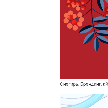
Снегирь. Брендинг, айдентика
Абактерил. Брендинг, айдентика, 