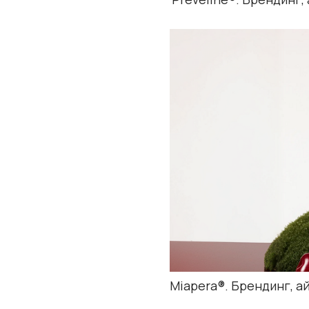
Miapera®. Брендинг, айдентика и у
кейс в разработке