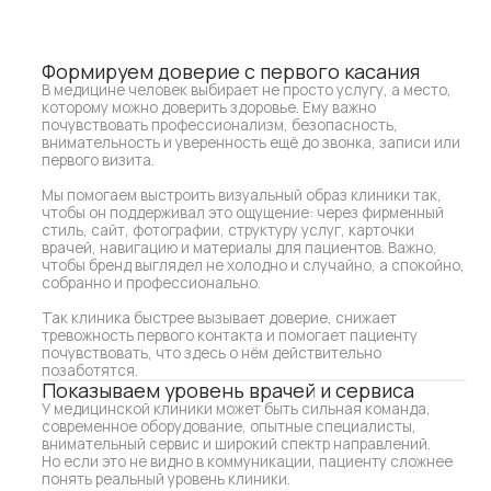
Формируем доверие с первого касания
В медицине человек выбирает не просто услугу, а место,
которому можно доверить здоровье. Ему важно
почувствовать профессионализм, безопасность,
внимательность и уверенность ещё до звонка, записи или
первого визита.
Мы помогаем выстроить визуальный образ клиники так,
чтобы он поддерживал это ощущение: через фирменный
стиль, сайт, фотографии, структуру услуг, карточки
врачей, навигацию и материалы для пациентов. Важно,
чтобы бренд выглядел не холодно и случайно, а спокойно,
собранно и профессионально.
Так клиника быстрее вызывает доверие, снижает
тревожность первого контакта и помогает пациенту
почувствовать, что здесь о нём действительно
позаботятся.
Показываем уровень врачей и сервиса
У медицинской клиники может быть сильная команда,
современное оборудование, опытные специалисты,
внимательный сервис и широкий спектр направлений.
Но если это не видно в коммуникации, пациенту сложнее
понять реальный уровень клиники.
Мы помогаем показать экспертность без перегруза
и сухой медицинской подачи: через сайт, структуру
разделов, визуальную систему, тексты, карточки врачей,
презентации, буклеты и материалы по направлениям. Так
важная информация становится понятной, аккуратной
и доступной.