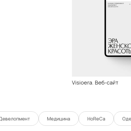
опмент
Медицина
HoReCa
Одежда
С
Сайты
Фирменный стиль
Упаковка
Брендбук
Брендинг
Сначала р
продукте 