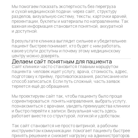
В результате клиника выглядит сильнее и убедительнее:
пациент быстрее понимает, кто будет с ним работать,
какие услуги доступны и почему этому медицинскому
центру можно доверять.
Делаем сайт понятным для пациента
Сайт клиники часто становится главным маршрутом
пациента: человек ищет услугу, врача, стоимость, адрес,
подготовку к приёму, противопоказания, расписание или
способ записаться. Если путь сложный, часть заявок
теряется ещё до обращения.
Мы проектируем сайт так, чтобы пациенту было проще
сориентироваться: понять направления, выбрать услугу,
познакомиться с врачами, увидеть преимущества клиники
и быстро перейти к записи. Визуальная часть здесь
работает вместе со структурой, логикой и удобством.
Так сайт становится не просто витриной, а рабочим
инструментом коммуникации: помогает пациенту быстрее
принять решение и снижает нагрузку на администраторов
за счёт понятной подачи информации.
Собираем визуальную систему для всех
направлений
У клиники может быть несколько медицинских
направлений, филиалов, врачей, услуг, программ
и аудиторий. Без единой системы материалы быстро
начинают выглядеть разрозненно: один буклет живёт
отдельно, соцсети отдельно, сайт отдельно, навигация
отдельно.