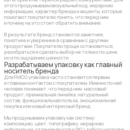
В результате бренд получает упаковку, которая
объясняет продукт без лишних слов, поддерживает
позиционирование и помогает линейке выглядеть
цельно, профессионально и готово к развитию.
Собираем визуальную систему для
всей линейки
Когда у бренда несколько вкусов, форматов,
объёмов или категорий, появляется риск
визуального хаоса: один продукт выглядит
отдельно, другой не похож на первый, линейка
не собирается в единый бренд. Для FMCG это
особенно важно, потому что узнаваемость
напрямую влияет на повторный выбор.
Мы создаём систему, в которой бренд сохраняет
общий визуальный код, но каждый продукт внутри
линейки остаётся понятным и отличимым.
Продумываем правила для упаковки, этикеток,
коробок, саше, карточек, рекламных материалов,
сайта, соцсетей и будущих запусков.
Так компания получает не один удачный макет,
а основу для роста: бренд можно расширять,
добавлять новые SKU, запускать сезонные
продукты и выходить в новые каналы без потери
узнаваемости.
Адаптируем бренд под разные точки
продаж
FMCG-продукт редко живёт только на одной полке.
Его видят в магазине, на маркетплейсе, в рекламе,