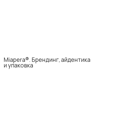
Владеем богатой
экспертизой в различных
сферах деятельности для
бизнесов b2b* и b2c
*Доля b2b-бизнесов составляет
более 62% в общем портфеле
кейсов
Обсудить проект
FMCG
ИТ
Промышленность