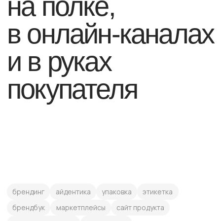
покупателя
брендинг
айдентика
упаковка
этикетка
брендбук
маркетплейсы
сайт продукта
интернет-магазин
спецпроект
презентация для ритейла
каталог продукции
мерч
социальные сети
Помогаем продукту стать заметным
в конкурентной среде
FMCG-бренды существуют в категории, где
покупатель редко изучает продукт долго. Часто
решение принимается за несколько секунд:
по названию, цвету, упаковке, обещанию, цене