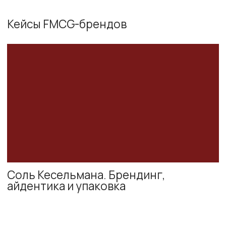
Popzilla®. Брендинг, дизайн упаковки
Икраедъ. Брендинг, айдентика
и упаковка