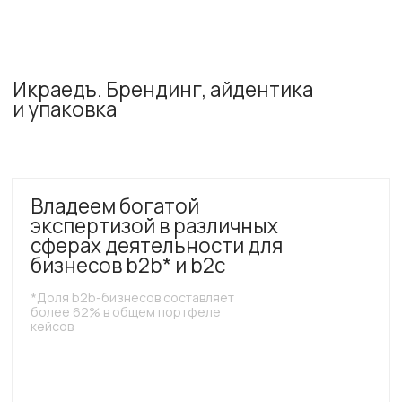
Свяжитесь с нами для обсуждения проекта —
оставьте заявку на сайте или напишите в удобный
для вас мессенджер
Индивидуальный
гео: Краснодар
Предприниматель
+7 991 357 37−21
Шамасов Дмитрий
график работы пн-пт,
Юрьевич,
с 11:00 до 17:30
ИНН 143 406 970 155,
выходной сб,
ОГРНИП
вс и праздничные дни
320 237 500 290 741
design@мои.online
Общее
Информация
Главная
Бриф
О нас
Отзывы и предложения
Услуги
Стать партнёром
Стоимость
Дизайнерам
Портфолио
Презентация агентства
Блог
Карта сайта
Контакты
Помощь