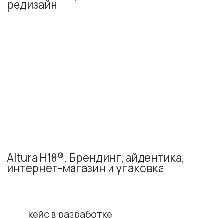
Вы в одном шаге от уникального бренда
Оставьте заявку
Расскажите о компании и задаче.
Мы изучим вводные и свяжемся с вами,
чтобы обсудить подходящий формат
работы.
Обсудить проект
Сначала разбираемся в бизнес-задаче,
продукте и рынке. Затем соединяем
стратегию, айдентику и коммуникации в
систему, которая помогает компании стать
брендом.