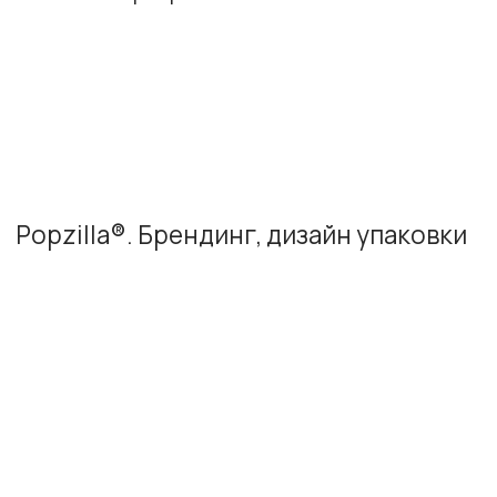
Юлия Мона
Арт-директор
МОИ
Сайты
Фирменный стиль
Упаковка
Брендбук
Брендинг
Оставьте заявку на консультацию