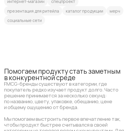
и общему ощущению от бренда.
Мы помогаем выстроить первое впечатление так,
чтобы продукт быстрее считывался в своей
категории и не терялся рядом с конкурентами. Для
этого продумываем визуальный код, иерархию
информации, характер бренда и акценты, которые
помогают покупателю понять, что перед ним
и почему на это стоит обратить внимание.
В результате бренд становится заметнее,
понятнее и увереннее в сравнении с другими
продуктами. Покупателю проще остановиться,
разобраться и сделать выбор не только по цене,
но и по ощущению ценности.
Разрабатываем упаковку как главный
носитель бренда
Для FMCG упаковка часто становится первым
и главным контактом с покупателем. Именно по ней
человек понимает, что перед ним: массовый
продукт, премиальная линейка, натуральный
состав, функциональная польза, эмоциональная
покупка или новый интересный бренд.
Мы продумываем упаковку как систему:
композицию, цвет, типографику, иерархию
информации, отличие вкусов и SKU, работу на полке,
в каталоге, в карточке маркетплейса и в руках
покупателя. Важно, чтобы упаковка не просто
выглядела красиво, а помогала продукту
продаваться.