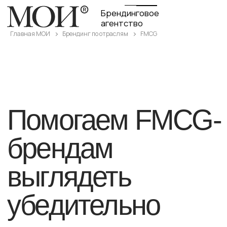
Брендинговое
агентство
Главная МОИ
Брендинг по отраслям
FMCG
Помогаем FMCG-
брендам
выглядеть
убедительно
на полке,
в онлайн-каналах
и в руках