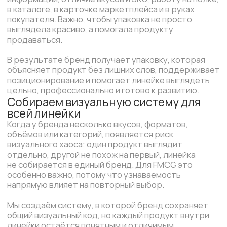
в соцсетях, в презентации для сети или в каталоге
поставщика. Везде контекст разный, но образ
бренда должен оставаться цельным.
Мы адаптируем визуальную систему под разные
форматы коммуникации, чтобы бренд
не распадался при переходе из одного канала
в другой. Сохраняем характер, усиливаем нужные
акценты и помогаем продукту выглядеть
профессионально в любой среде.
Так компания получает единый образ бренда
во всех точках контакта. Покупатель быстрее
узнаёт продукт, а партнёрам проще воспринимать
бренд как готовый к продажам и развитию.
Делаем бренд понятным для
покупателя и убедительным для
бизнеса
Для FMCG важно выглядеть убедительно не только
для покупателя, но и для рынка. Сети,
дистрибьюторы, маркетплейсы и партнёры
оценивают не только сам продукт, но и то,
насколько бренд собран, понятен и готов
к масштабированию.
Мы помогаем оформить бренд как полноценный
продуктовый проект: с ясным образом, сильной
упаковкой, понятной системой и материалами,
которые можно использовать в продажах,
переговорах и запуске новых направлений.