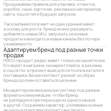
В результате бренд воспринимается, как зрелая
система с потенциалом роста, расширения линейки
и выхода в новые каналы.
Дизайн-сопровождение
После запуска у бренда появляются новые задачи:
обновить презентацию, подготовить материалы
для выставки, оформить новый раздел сайта,
собрать коммерческое предложение,
адаптировать стиль под HR, продажи или новую
продуктовую линейку.
Мы сопровождаем бренд после запуска:
поддерживаем единый визуальный уровень,
развиваем сайт, готовим материалы для продаж,
тендеров, мероприятий и внутренних
коммуникаций — чтобы компания быстрее
закрывала текущие задачи, а бренд сохранял
цельность и спокойно рос вместе с бизнесом.
Подходящие услуги для FMCG
Брендинг
Айдентика
Упаковка
Сайты
Коммуникация