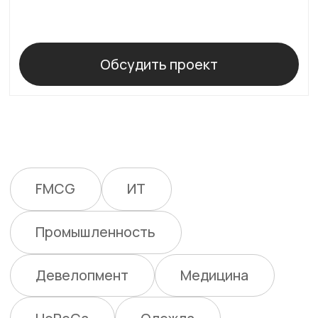
FAQ
Обратная связь о
Информация для з
аказчика
работе сайта
Брендинг по отраслям
FMCG
ИТ
Промышленность
Девелопмент
Медицина
HoReCa
Одежда
©
2020-2026
. Все права защищены
Политика конфиденциальности
Наверх