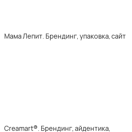
Девелопмент
Медицина
HoReCa
Одежда
Смотреть все ниши